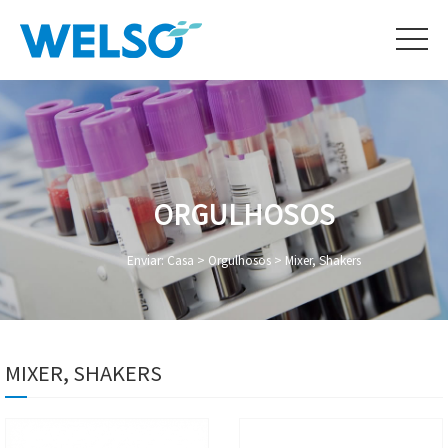
ORGULHOSOS
Enviar:
Casa
>
Orgulhosos
>
Mixer, Shakers
MIXER, SHAKERS